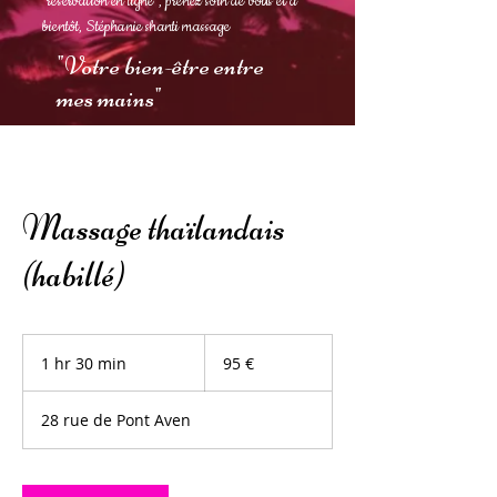
"réservation en ligne", prenez soin de vous et à
bientôt, Stéphanie shanti massage
"
Votre bien-être entre
mes mains
"
Massage thaïlandais
(habillé)
95
euros
1 hr 30 min
1
95 €
h
3
28 rue de Pont Aven
0
m
i
n