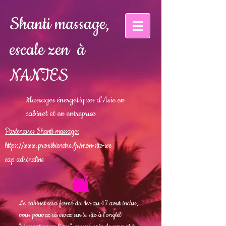
Shanti massage,
escale zen à
NANTES
Massages énergétiques d'Asie en
cabinet et en entreprise
Partenaires Shanti massage:
https://www.proxibienetre.fr/mon-site-we
cap adrénaline
Le cabinet sera fermé du 1er au 17 aout inclus,
vous pouvez réservez sur le site à l'onglet