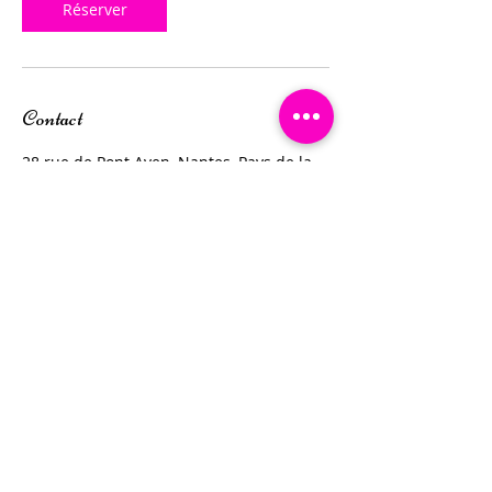
Réserver
Contact
28 rue de Pont Aven, Nantes, Pays de la
Loire 44300, FRA
0658814361
shantimassagezen@gmail.com
Mentions légales
CGV