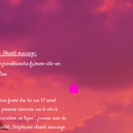
s Shanti massage:
.proxibienetre.fr/mon-site-we
line
sera fermé du 1er au 17 aout
 pouvez réservez sur le site à
servation en ligne", prenez soin de
ientôt, Stéphanie shanti massage