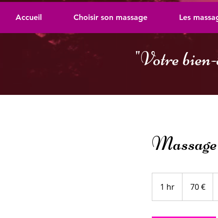
Accueil
Choisir son massage
Les massa
"
Votre bien-
Massage 
70
euros
1 hr
1
70 €
h