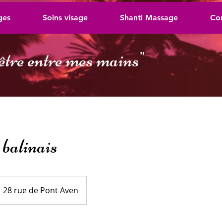
ges
Soins visage
Shanti Massage
Co
être entre mes mains
"
balinais
28 rue de Pont Aven