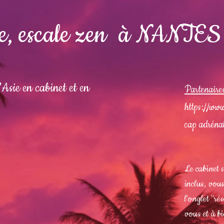
e, escale zen à NANTES
Asie en cabinet et en
Partenaire
https://www
cap adréna
Le cabinet 
inclus, vous
l'onglet "ré
vous et à b