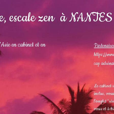
e, escale zen à NANTES
Asie en cabinet et en
Partenaire
https://www
cap adréna
Le cabinet 
inclus, vous
l'onglet "ré
vous et à b