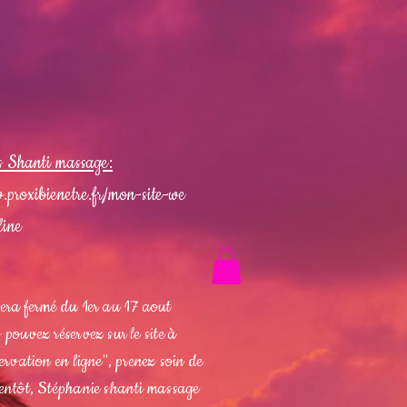
s Shanti massage:
.proxibienetre.fr/mon-site-we
line
sera fermé du 1er au 17 aout
 pouvez réservez sur le site à
servation en ligne", prenez soin de
ientôt, Stéphanie shanti massage