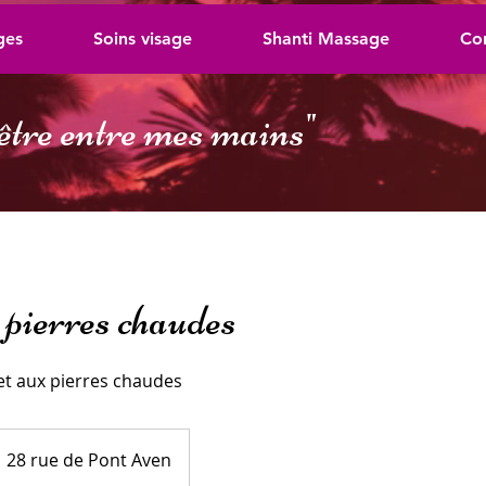
ges
Soins visage
Shanti Massage
Co
être entre mes mains
"
pierres chaudes
 et aux pierres chaudes
28 rue de Pont Aven