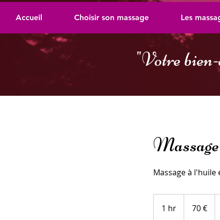
Accueil
Choisir son massage
Les massa
"
Votre bien-
Massage 
Massage à l'huile
70
euros
1 hr
1
70 €
h